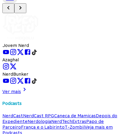
Jovem Nerd
Azaghal
NerdBunker
Ver mais
Podcasts
NerdCast
NerdCast RPG
Caneca de Mamicas
Depois do
Expediente
Nerdologia
NerdTech
Extras
Papo de
Parceiro
França e o Labirinto
T-Zombii
Veja mais em
Podcasts