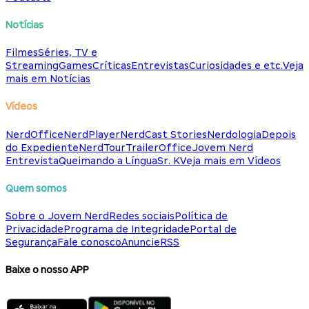
Notícias
Filmes
Séries, TV e
Streaming
Games
Críticas
Entrevistas
Curiosidades e etc.
Veja
mais em Notícias
Vídeos
NerdOffice
NerdPlayer
NerdCast Stories
Nerdologia
Depois
do Expediente
NerdTour
TrailerOffice
Jovem Nerd
Entrevista
Queimando a Língua
Sr. K
Veja mais em Vídeos
Quem somos
Sobre o Jovem Nerd
Redes sociais
Política de
Privacidade
Programa de Integridade
Portal de
Segurança
Fale conosco
Anuncie
RSS
Baixe o nosso APP