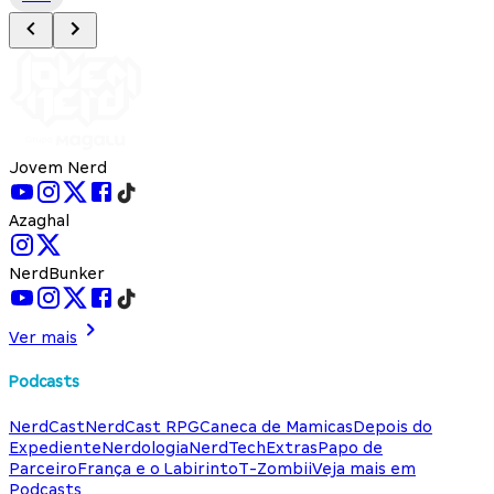
Jovem Nerd
Azaghal
NerdBunker
Ver mais
Podcasts
NerdCast
NerdCast RPG
Caneca de Mamicas
Depois do
Expediente
Nerdologia
NerdTech
Extras
Papo de
Parceiro
França e o Labirinto
T-Zombii
Veja mais em
Podcasts