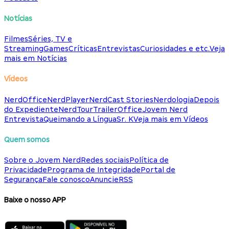
Notícias
Filmes
Séries, TV e
Streaming
Games
Críticas
Entrevistas
Curiosidades e etc.
Veja
mais em Notícias
Vídeos
NerdOffice
NerdPlayer
NerdCast Stories
Nerdologia
Depois
do Expediente
NerdTour
TrailerOffice
Jovem Nerd
Entrevista
Queimando a Língua
Sr. K
Veja mais em Vídeos
Quem somos
Sobre o Jovem Nerd
Redes sociais
Política de
Privacidade
Programa de Integridade
Portal de
Segurança
Fale conosco
Anuncie
RSS
Baixe o nosso APP