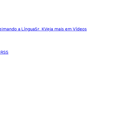
eimando a Língua
Sr. K
Veja mais em Vídeos
e
RSS