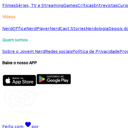
Filmes
Séries, TV e Streaming
Games
Críticas
Entrevistas
Curio
Vídeos
NerdOffice
NerdPlayer
NerdCast Stories
Nerdologia
Depois d
Quem somos
Sobre o Jovem Nerd
Redes sociais
Política de Privacidade
Pro
Baixe o nosso APP
Feito com
por