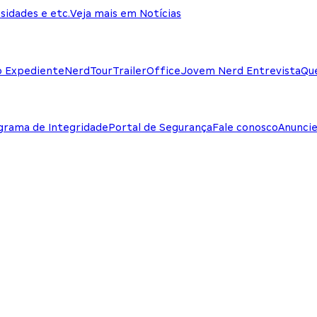
sidades e etc.
Veja mais em Notícias
o Expediente
NerdTour
TrailerOffice
Jovem Nerd Entrevista
Qu
grama de Integridade
Portal de Segurança
Fale conosco
Anunci