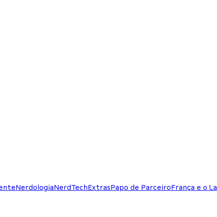
ente
Nerdologia
NerdTech
Extras
Papo de Parceiro
França e o La