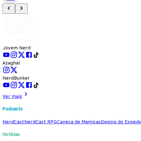
Jovem Nerd
Azaghal
NerdBunker
Ver mais
Podcasts
NerdCast
NerdCast RPG
Caneca de Mamicas
Depois do Expedi
Notícias