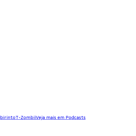
birinto
T-Zombii
Veja mais em Podcasts