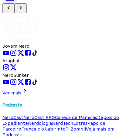
Jovem Nerd
Azaghal
NerdBunker
Ver mais
Podcasts
NerdCast
NerdCast RPG
Caneca de Mamicas
Depois do
Expediente
Nerdologia
NerdTech
Extras
Papo de
Parceiro
França e o Labirinto
T-Zombii
Veja mais em
Podcasts