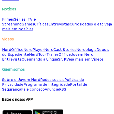
Notícias
Filmes
Séries, TV e
Streaming
Games
Críticas
Entrevistas
Curiosidades e etc.
Veja
mais em Notícias
Vídeos
NerdOffice
NerdPlayer
NerdCast Stories
Nerdologia
Depois
do Expediente
NerdTour
TrailerOffice
Jovem Nerd
Entrevista
Queimando a Língua
Sr. K
Veja mais em Vídeos
Quem somos
Sobre o Jovem Nerd
Redes sociais
Política de
Privacidade
Programa de Integridade
Portal de
Segurança
Fale conosco
Anuncie
RSS
Baixe o nosso APP