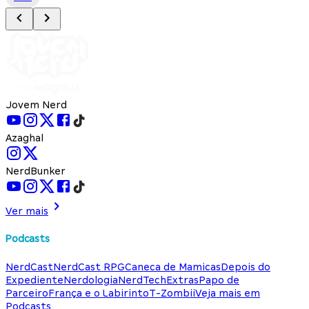
Jovem Nerd
Azaghal
NerdBunker
Ver mais
Podcasts
NerdCast
NerdCast RPG
Caneca de Mamicas
Depois do
Expediente
Nerdologia
NerdTech
Extras
Papo de
Parceiro
França e o Labirinto
T-Zombii
Veja mais em
Podcasts