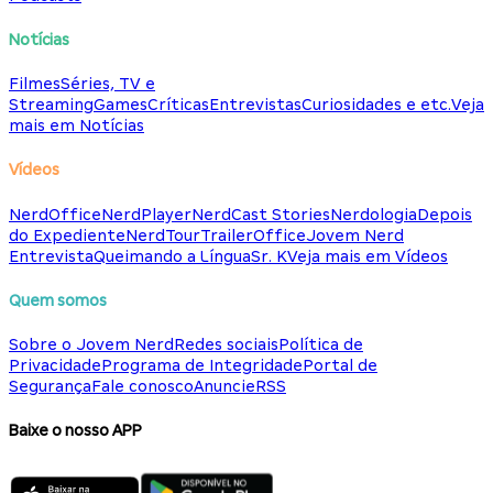
Notícias
Filmes
Séries, TV e
Streaming
Games
Críticas
Entrevistas
Curiosidades e etc.
Veja
mais em Notícias
Vídeos
NerdOffice
NerdPlayer
NerdCast Stories
Nerdologia
Depois
do Expediente
NerdTour
TrailerOffice
Jovem Nerd
Entrevista
Queimando a Língua
Sr. K
Veja mais em Vídeos
Quem somos
Sobre o Jovem Nerd
Redes sociais
Política de
Privacidade
Programa de Integridade
Portal de
Segurança
Fale conosco
Anuncie
RSS
Baixe o nosso APP