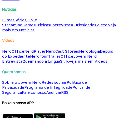
Notícias
Filmes
Séries, TV e
Streaming
Games
Críticas
Entrevistas
Curiosidades e etc.
Veja
mais em Notícias
Vídeos
NerdOffice
NerdPlayer
NerdCast Stories
Nerdologia
Depois
do Expediente
NerdTour
TrailerOffice
Jovem Nerd
Entrevista
Queimando a Língua
Sr. K
Veja mais em Vídeos
Quem somos
Sobre o Jovem Nerd
Redes sociais
Política de
Privacidade
Programa de Integridade
Portal de
Segurança
Fale conosco
Anuncie
RSS
Baixe o nosso APP