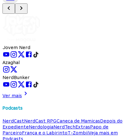
Jovem Nerd
Azaghal
NerdBunker
Ver mais
Podcasts
NerdCast
NerdCast RPG
Caneca de Mamicas
Depois do
Expediente
Nerdologia
NerdTech
Extras
Papo de
Parceiro
França e o Labirinto
T-Zombii
Veja mais em
Podcasts