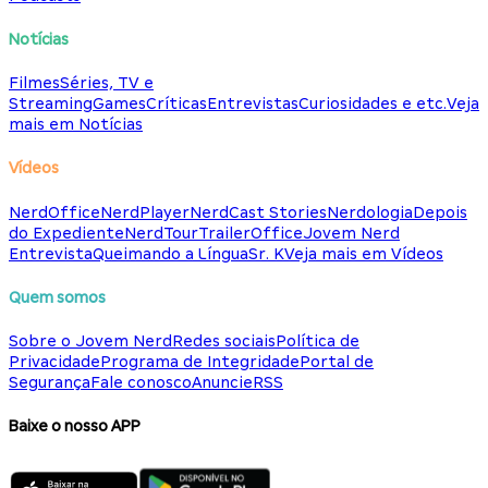
Notícias
Filmes
Séries, TV e
Streaming
Games
Críticas
Entrevistas
Curiosidades e etc.
Veja
mais em Notícias
Vídeos
NerdOffice
NerdPlayer
NerdCast Stories
Nerdologia
Depois
do Expediente
NerdTour
TrailerOffice
Jovem Nerd
Entrevista
Queimando a Língua
Sr. K
Veja mais em Vídeos
Quem somos
Sobre o Jovem Nerd
Redes sociais
Política de
Privacidade
Programa de Integridade
Portal de
Segurança
Fale conosco
Anuncie
RSS
Baixe o nosso APP