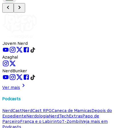
Jovem Nerd
Azaghal
NerdBunker
Ver mais
Podcasts
NerdCast
NerdCast RPG
Caneca de Mamicas
Depois do
Expediente
Nerdologia
NerdTech
Extras
Papo de
Parceiro
França e o Labirinto
T-Zombii
Veja mais em
Podcasts