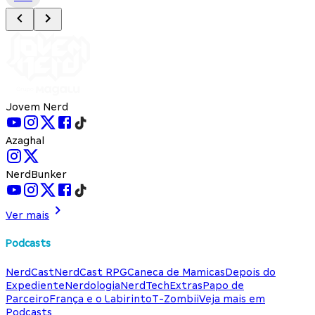
Jovem Nerd
Azaghal
NerdBunker
Ver mais
Podcasts
NerdCast
NerdCast RPG
Caneca de Mamicas
Depois do
Expediente
Nerdologia
NerdTech
Extras
Papo de
Parceiro
França e o Labirinto
T-Zombii
Veja mais em
Podcasts