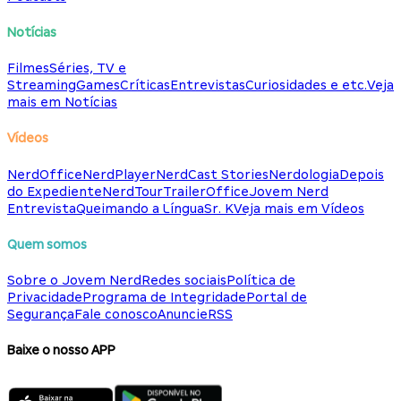
Notícias
Filmes
Séries, TV e
Streaming
Games
Críticas
Entrevistas
Curiosidades e etc.
Veja
mais em Notícias
Vídeos
NerdOffice
NerdPlayer
NerdCast Stories
Nerdologia
Depois
do Expediente
NerdTour
TrailerOffice
Jovem Nerd
Entrevista
Queimando a Língua
Sr. K
Veja mais em Vídeos
Quem somos
Sobre o Jovem Nerd
Redes sociais
Política de
Privacidade
Programa de Integridade
Portal de
Segurança
Fale conosco
Anuncie
RSS
Baixe o nosso APP