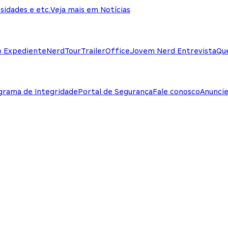
sidades e etc.
Veja mais em Notícias
o Expediente
NerdTour
TrailerOffice
Jovem Nerd Entrevista
Qu
grama de Integridade
Portal de Segurança
Fale conosco
Anunci