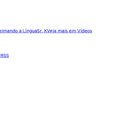
eimando a Língua
Sr. K
Veja mais em Vídeos
e
RSS