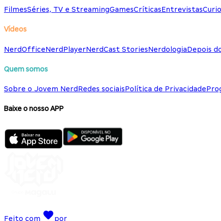
Filmes
Séries, TV e Streaming
Games
Críticas
Entrevistas
Curio
Vídeos
NerdOffice
NerdPlayer
NerdCast Stories
Nerdologia
Depois d
Quem somos
Sobre o Jovem Nerd
Redes sociais
Política de Privacidade
Pro
Baixe o nosso APP
Feito com
por