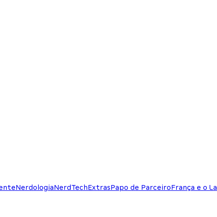
ente
Nerdologia
NerdTech
Extras
Papo de Parceiro
França e o La