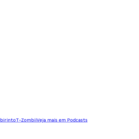
birinto
T-Zombii
Veja mais em Podcasts