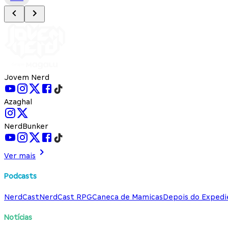
Jovem Nerd
Azaghal
NerdBunker
Ver mais
Podcasts
NerdCast
NerdCast RPG
Caneca de Mamicas
Depois do Expedi
Notícias