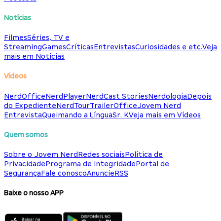
Notícias
Filmes
Séries, TV e
Streaming
Games
Críticas
Entrevistas
Curiosidades e etc.
Veja
mais em Notícias
Vídeos
NerdOffice
NerdPlayer
NerdCast Stories
Nerdologia
Depois
do Expediente
NerdTour
TrailerOffice
Jovem Nerd
Entrevista
Queimando a Língua
Sr. K
Veja mais em Vídeos
Quem somos
Sobre o Jovem Nerd
Redes sociais
Política de
Privacidade
Programa de Integridade
Portal de
Segurança
Fale conosco
Anuncie
RSS
Baixe o nosso APP