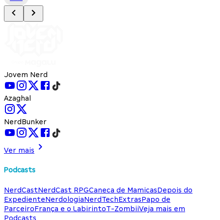
Jovem Nerd
Azaghal
NerdBunker
Ver mais
Podcasts
NerdCast
NerdCast RPG
Caneca de Mamicas
Depois do
Expediente
Nerdologia
NerdTech
Extras
Papo de
Parceiro
França e o Labirinto
T-Zombii
Veja mais em
Podcasts