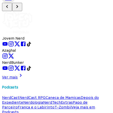
Jovem Nerd
Azaghal
NerdBunker
Ver mais
Podcasts
NerdCast
NerdCast RPG
Caneca de Mamicas
Depois do
Expediente
Nerdologia
NerdTech
Extras
Papo de
Parceiro
França e o Labirinto
T-Zombii
Veja mais em
Podcasts