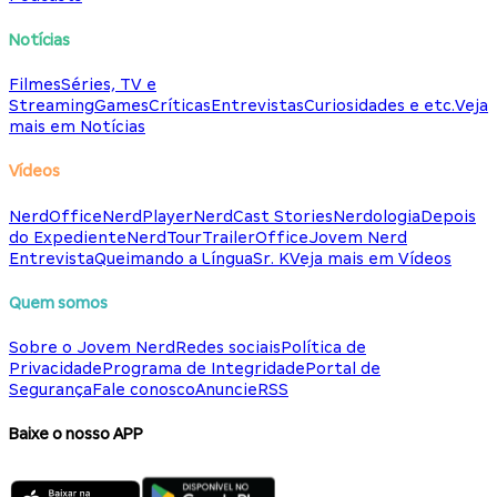
Notícias
Filmes
Séries, TV e
Streaming
Games
Críticas
Entrevistas
Curiosidades e etc.
Veja
mais em Notícias
Vídeos
NerdOffice
NerdPlayer
NerdCast Stories
Nerdologia
Depois
do Expediente
NerdTour
TrailerOffice
Jovem Nerd
Entrevista
Queimando a Língua
Sr. K
Veja mais em Vídeos
Quem somos
Sobre o Jovem Nerd
Redes sociais
Política de
Privacidade
Programa de Integridade
Portal de
Segurança
Fale conosco
Anuncie
RSS
Baixe o nosso APP