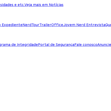
sidades e etc.
Veja mais em Notícias
o Expediente
NerdTour
TrailerOffice
Jovem Nerd Entrevista
Qu
grama de Integridade
Portal de Segurança
Fale conosco
Anunci