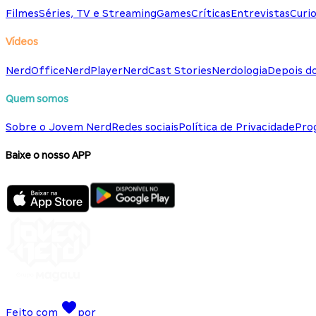
Filmes
Séries, TV e Streaming
Games
Críticas
Entrevistas
Curio
Vídeos
NerdOffice
NerdPlayer
NerdCast Stories
Nerdologia
Depois d
Quem somos
Sobre o Jovem Nerd
Redes sociais
Política de Privacidade
Pro
Baixe o nosso APP
Feito com
por