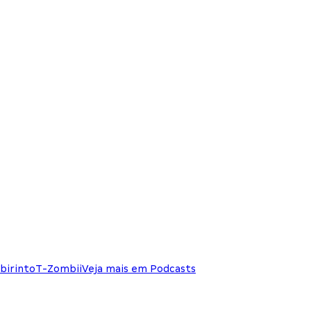
birinto
T-Zombii
Veja mais em Podcasts