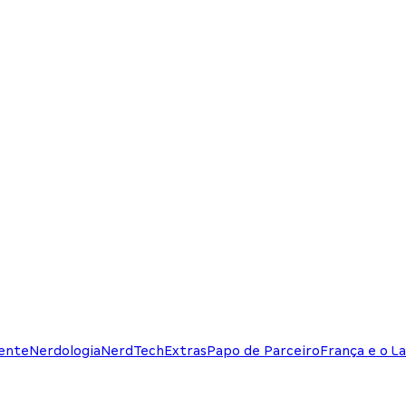
ente
Nerdologia
NerdTech
Extras
Papo de Parceiro
França e o La