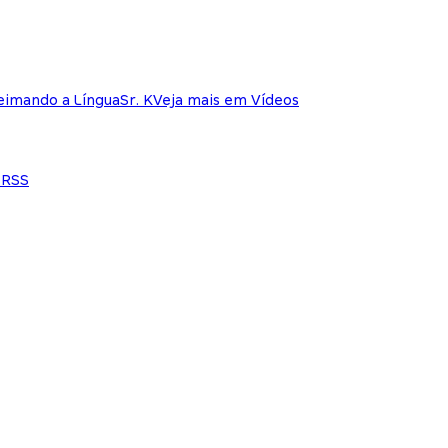
eimando a Língua
Sr. K
Veja mais em Vídeos
e
RSS