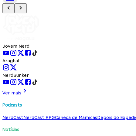
Jovem Nerd
Azaghal
NerdBunker
Ver mais
Podcasts
NerdCast
NerdCast RPG
Caneca de Mamicas
Depois do Expedi
Notícias