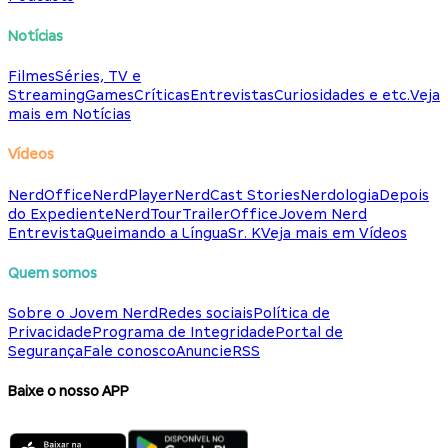
Notícias
Filmes
Séries, TV e
Streaming
Games
Críticas
Entrevistas
Curiosidades e etc.
Veja
mais em Notícias
Vídeos
NerdOffice
NerdPlayer
NerdCast Stories
Nerdologia
Depois
do Expediente
NerdTour
TrailerOffice
Jovem Nerd
Entrevista
Queimando a Língua
Sr. K
Veja mais em Vídeos
Quem somos
Sobre o Jovem Nerd
Redes sociais
Política de
Privacidade
Programa de Integridade
Portal de
Segurança
Fale conosco
Anuncie
RSS
Baixe o nosso APP