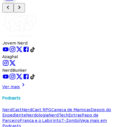
Jovem Nerd
Azaghal
NerdBunker
Ver mais
Podcasts
NerdCast
NerdCast RPG
Caneca de Mamicas
Depois do
Expediente
Nerdologia
NerdTech
Extras
Papo de
Parceiro
França e o Labirinto
T-Zombii
Veja mais em
Podcasts