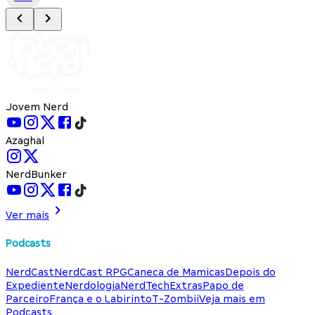
Jovem Nerd
Azaghal
NerdBunker
Ver mais
Podcasts
NerdCast
NerdCast RPG
Caneca de Mamicas
Depois do
Expediente
Nerdologia
NerdTech
Extras
Papo de
Parceiro
França e o Labirinto
T-Zombii
Veja mais em
Podcasts