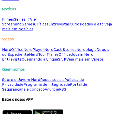
Notícias
Filmes
Séries, TV e
Streaming
Games
Críticas
Entrevistas
Curiosidades e etc.
Veja
mais em Notícias
Vídeos
NerdOffice
NerdPlayer
NerdCast Stories
Nerdologia
Depois
do Expediente
NerdTour
TrailerOffice
Jovem Nerd
Entrevista
Queimando a Língua
Sr. K
Veja mais em Vídeos
Quem somos
Sobre o Jovem Nerd
Redes sociais
Política de
Privacidade
Programa de Integridade
Portal de
Segurança
Fale conosco
Anuncie
RSS
Baixe o nosso APP