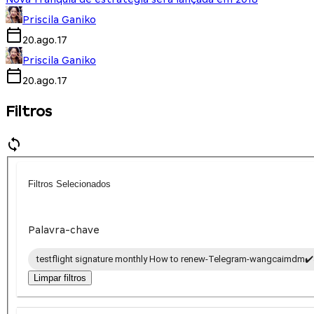
Priscila Ganiko
20.ago.17
Priscila Ganiko
20.ago.17
Filtros
Filtros Selecionados
Palavra-chave
testflight signature monthly How to renew-Telegram-wangcaimdm✔️
Limpar filtros