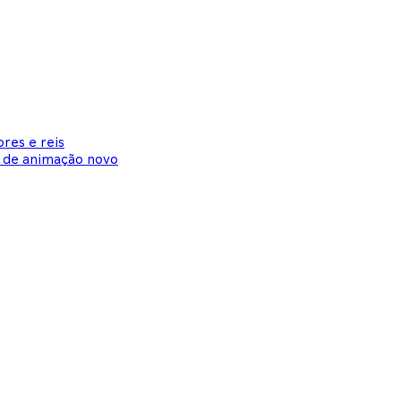
res e reis
o de animação novo