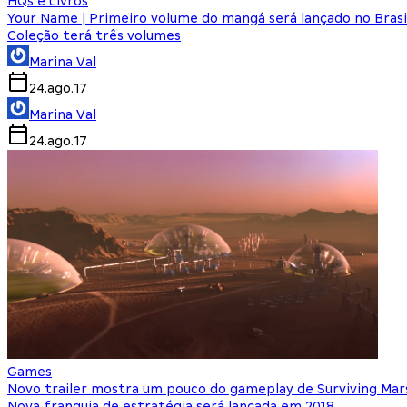
HQs e Livros
Your Name | Primeiro volume do mangá será lançado no Brasi
Coleção terá três volumes
Marina Val
24.ago.17
Marina Val
24.ago.17
Games
Novo trailer mostra um pouco do gameplay de Surviving Mar
Nova franquia de estratégia será lançada em 2018