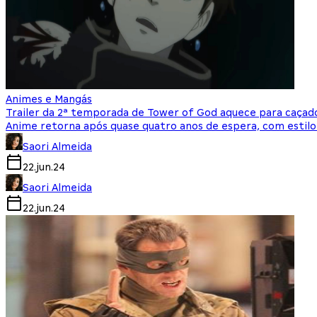
Animes e Mangás
Trailer da 2ª temporada de Tower of God aquece para caçado
Anime retorna após quase quatro anos de espera, com estil
Saori Almeida
22.jun.24
Saori Almeida
22.jun.24