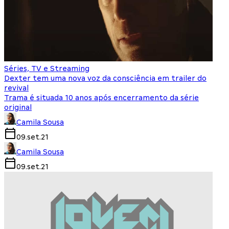
Séries, TV e Streaming
Dexter tem uma nova voz da consciência em trailer do
revival
Trama é situada 10 anos após encerramento da série
original
Camila Sousa
09.set.21
Camila Sousa
09.set.21