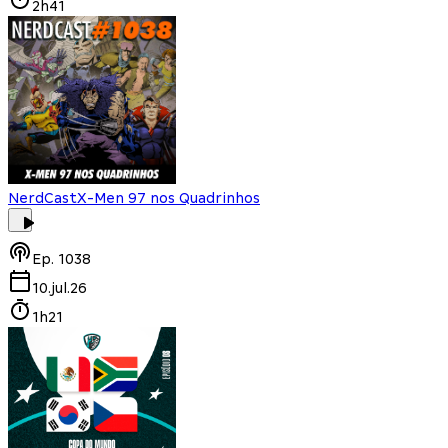
2h41
NerdCast
X-Men 97 nos Quadrinhos
Ep.
1038
10.jul.26
1h21