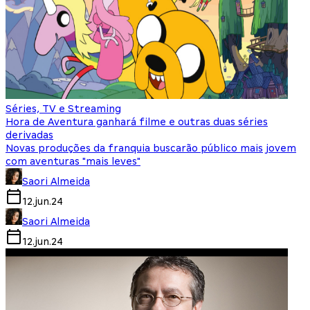
Séries, TV e Streaming
Hora de Aventura ganhará filme e outras duas séries
derivadas
Novas produções da franquia buscarão público mais jovem
com aventuras "mais leves"
Saori Almeida
12.jun.24
Saori Almeida
12.jun.24