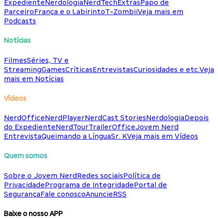
Expediente
Nerdologia
NerdTech
Extras
Papo de
Parceiro
França e o Labirinto
T-Zombii
Veja mais em
Podcasts
Notícias
Filmes
Séries, TV e
Streaming
Games
Críticas
Entrevistas
Curiosidades e etc.
Veja
mais em Notícias
Vídeos
NerdOffice
NerdPlayer
NerdCast Stories
Nerdologia
Depois
do Expediente
NerdTour
TrailerOffice
Jovem Nerd
Entrevista
Queimando a Língua
Sr. K
Veja mais em Vídeos
Quem somos
Sobre o Jovem Nerd
Redes sociais
Política de
Privacidade
Programa de Integridade
Portal de
Segurança
Fale conosco
Anuncie
RSS
Baixe o nosso APP