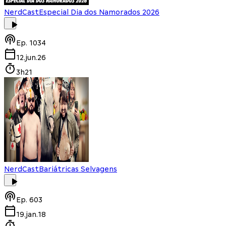
NerdCast
Especial Dia dos Namorados 2026
Ep.
1034
12.jun.26
3h21
NerdCast
Bariátricas Selvagens
Ep.
603
19.jan.18