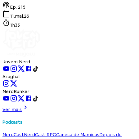
Ep.
215
11.mai.26
1h33
Jovem Nerd
Azaghal
NerdBunker
Ver mais
Podcasts
NerdCast
NerdCast RPG
Caneca de Mamicas
Depois do