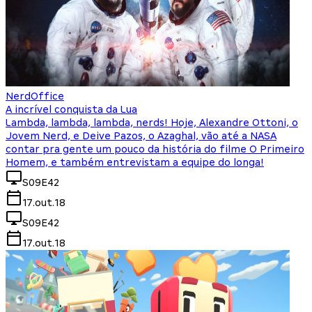
NerdOffice
A incrível conquista da Lua
Lambda, lambda, lambda, nerds! Hoje, Alexandre Ottoni, o
Jovem Nerd, e Deive Pazos, o Azaghal, vão até a NASA
contar pra gente um pouco da história do filme O Primeiro
Homem, e também entrevistam a equipe do longa!
S09E42
17.out.18
S09E42
17.out.18