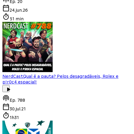
Ep.
20
24.jun.26
51 min
NerdCast
Qual é a pauta? Pelos desagradáveis, Rolex e
p!r0c4 espacial!
Ep.
788
30.jul.21
1h31