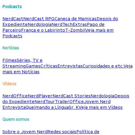
Podcasts
NerdCast
NerdCast RPG
Caneca de Mamicas
Depois do
Expediente
Nerdologia
NerdTech
Extras
Papo de
Parceiro
França e o Labirinto
T-Zombii
Veja mais em
Podcasts
Notícias
Filmes
Séries, TV e
Streaming
Games
Críticas
Entrevistas
Curiosidades e etc.
Veja
mais em Notícias
Vídeos
NerdOffice
NerdPlayer
NerdCast Stories
Nerdologia
Depois
do Expediente
NerdTour
TrailerOffice
Jovem Nerd
Entrevista
Queimando a Língua
Sr. K
Veja mais em Vídeos
Quem somos
Sobre o Jovem Nerd
Redes sociais
Política de