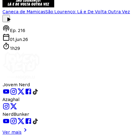
Caneca de Mamicas
São Lourenço: Lá e De Volta Outra Vez
Ep.
216
01.jun.26
1h29
Jovem Nerd
Azaghal
NerdBunker
Ver mais