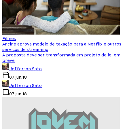
Filmes
Ancine aprova modelo de taxação para a Netflix e outros
serviços de streaming
A proposta deve ser transformada em projeto de lei em
breve
Jefferson Sato
07.jun.18
Jefferson Sato
07.jun.18