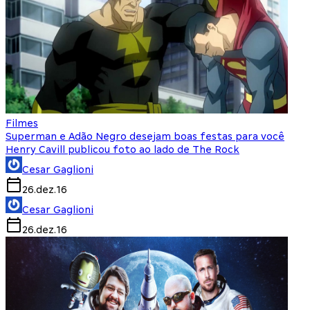
Filmes
Superman e Adão Negro desejam boas festas para você
Henry Cavill publicou foto ao lado de The Rock
Cesar Gaglioni
26.dez.16
Cesar Gaglioni
26.dez.16