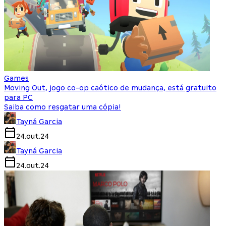
Games
Moving Out, jogo co-op caótico de mudança, está gratuito
para PC
Saiba como resgatar uma cópia!
Tayná Garcia
24.out.24
Tayná Garcia
24.out.24