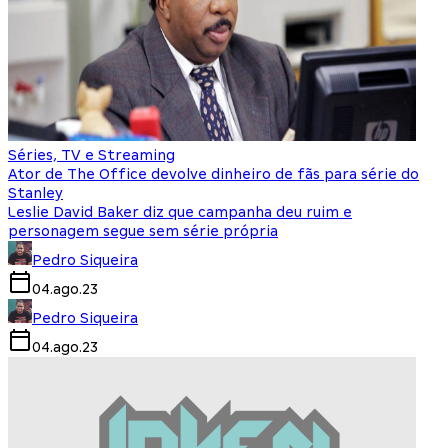
Séries, TV e Streaming
Ator de The Office devolve dinheiro de fãs para série do
Stanley
Leslie David Baker diz que campanha deu ruim e
personagem segue sem série própria
Pedro Siqueira
04.ago.23
Pedro Siqueira
04.ago.23