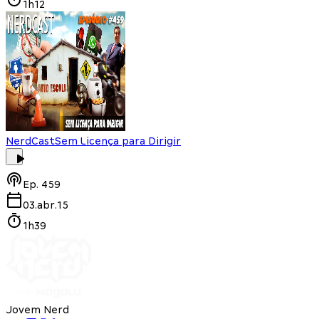
1h12
NerdCast
Sem Licença para Dirigir
Ep.
459
03.abr.15
1h39
Jovem Nerd