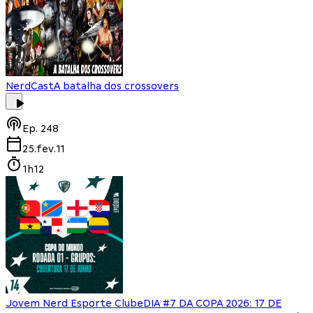
NerdCast
A batalha dos crossovers
Ep.
248
25.fev.11
1h12
Jovem Nerd Esporte Clube
DIA #7 DA COPA 2026: 17 DE