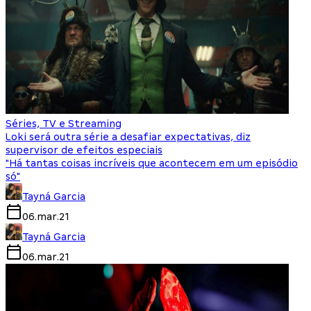
Séries, TV e Streaming
Loki será outra série a desafiar expectativas, diz
supervisor de efeitos especiais
"Há tantas coisas incríveis que acontecem em um episódio
só"
Tayná Garcia
06.mar.21
Tayná Garcia
06.mar.21