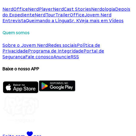
NerdOffice
NerdPlayer
NerdCast Stories
Nerdologia
Depois
do Expediente
NerdTour
TrailerOffice
Jovem Nerd
Entrevista
Queimando a Língua
Sr. K
Veja mais em Vídeos
Quem somos
Sobre o Jovem Nerd
Redes sociais
Política de
Privacidade
Programa de Integridade
Portal de
Segurança
Fale conosco
Anuncie
RSS
Baixe o nosso APP