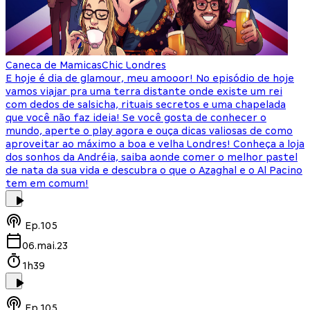
Caneca de Mamicas
Chic Londres
E hoje é dia de glamour, meu amooor! No episódio de hoje
vamos viajar pra uma terra distante onde existe um rei
com dedos de salsicha, rituais secretos e uma chapelada
que você não faz ideia! Se você gosta de conhecer o
mundo, aperte o play agora e ouça dicas valiosas de como
aproveitar ao máximo a boa e velha Londres! Conheça a loja
dos sonhos da Andréia, saiba aonde comer o melhor pastel
de nata da sua vida e descubra o que o Azaghal e o Al Pacino
tem em comum!
Ep.
105
06.mai.23
1h39
Ep.
105