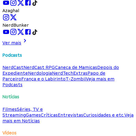
Azaghal
NerdBunker
Ver mais
Podcasts
NerdCast
NerdCast RPG
Caneca de Mamicas
Depois do
Expediente
Nerdologia
NerdTech
Extras
Papo de
Parceiro
França e o Labirinto
T-Zombii
Veja mais em
Podcasts
Notícias
Filmes
Séries, TV e
Streaming
Games
Críticas
Entrevistas
Curiosidades e etc.
Veja
mais em Notícias
Vídeos